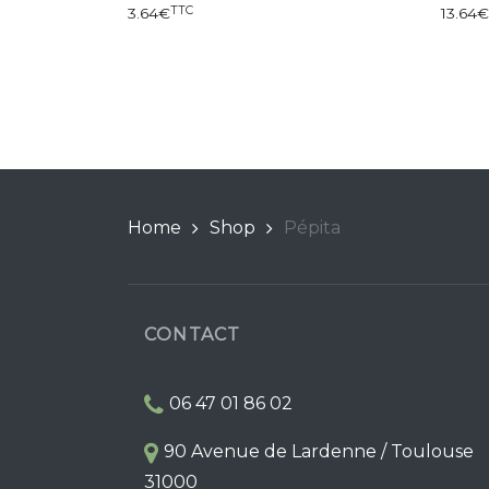
TTC
3.64
€
13.64
€
Home
Shop
Pépita
CONTACT
06 47 01 86 02
90 Avenue de Lardenne / Toulouse
31000