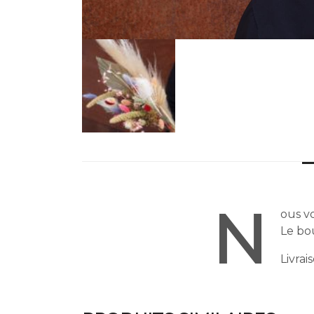
N
ous v
Le bo
Livrai