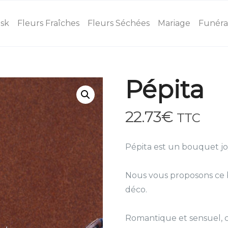
osk
Fleurs Fraîches
Fleurs Séchées
Mariage
Funéra
Pépita
22.73
€
TTC
Pépita est un bouquet joy
Nous vous proposons ce b
déco.
Romantique et sensuel, c