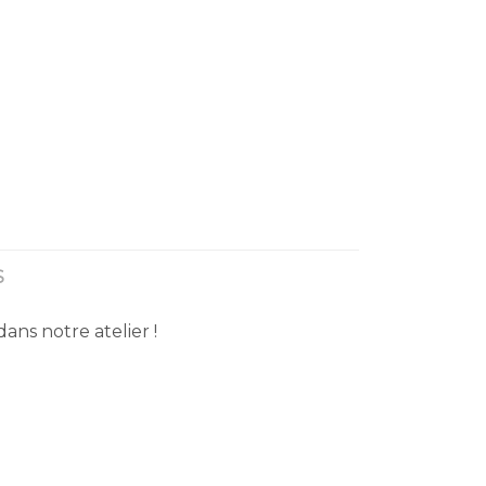
S
ns notre atelier !