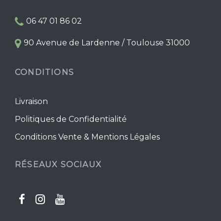
la
06 47 01 86 02
page
du
90 Avenue de Lardenne / Toulouse 31000
produit
CONDITIONS
Livraison
Politiques de Confidentialité
Conditions Vente & Mentions Légales
RÉSEAUX SOCIAUX