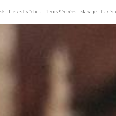
osk
Fleurs Fraîches
Fleurs Séchées
Mariage
Funéra